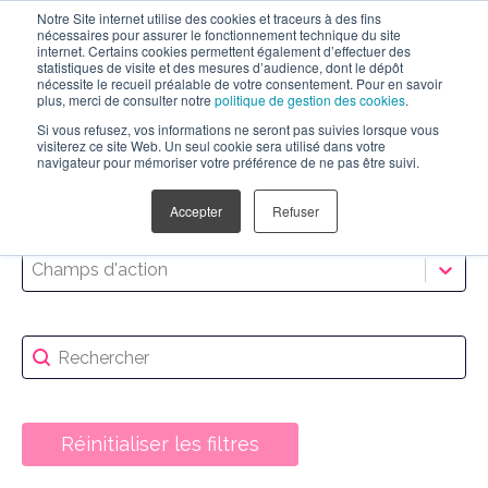
Notre Site internet utilise des cookies et traceurs à des fins
nécessaires pour assurer le fonctionnement technique du site
internet. Certains cookies permettent également d’effectuer des
statistiques de visite et des mesures d’audience, dont le dépôt
nécessite le recueil préalable de votre consentement. Pour en savoir
plus, merci de consulter notre
politique de gestion des cookies
.
Si vous refusez, vos informations ne seront pas suivies lorsque vous
visiterez ce site Web. Un seul cookie sera utilisé dans votre
navigateur pour mémoriser votre préférence de ne pas être suivi.
Influence Marketing
Métiers
Sélectionnez le contenu
Sélectionnez le contenu
Accepter
Refuser
Campus Activation
Champs d'action
Sélectionnez le contenu
Médias Tactiques
Sélectionnez le contenu
Expériences Digitales
Recherche
Rechercher
NOS ACTIVATIONS
Réinitialiser les filtres
ABOUT